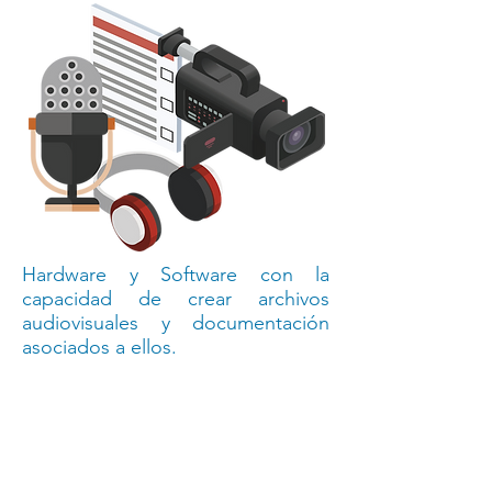
Hardware y Software con la
capacidad de crear archivos
audiovisuales y documentación
asociados a ellos.
marshall-electronic-vector-logo
Cámaras
robóticas