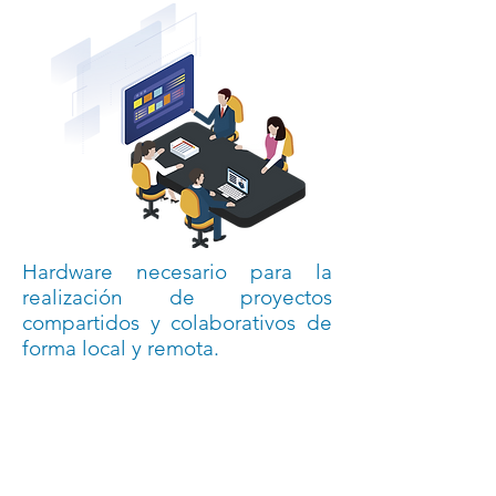
Hardware necesario para la
realización de proyectos
compartidos y colaborativos de
forma local y remota.
Soluciones
Soluciones
de
inteligentes
creatividad,
de
marketing
Almacenamiento